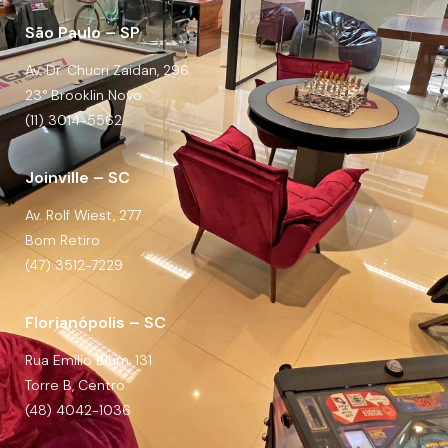
São Paulo – SP
Av. Dr. Chucri Zaidan, 296
23° Brooklin Novo
(11) 3014-5562
Joinville – SC
Av. Rolf Wiest, 277
Bom Retiro
(47) 3512-7229
Florianópolis – SC
Rua Emílio Blum, 131
Torre B, Centro
(48) 4042-1036