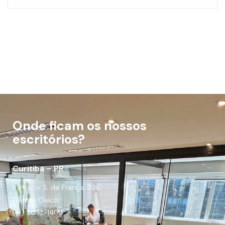
Onde ficam os nossos
escritórios?
Curitiba – PR
R. Heitor S. de França, 396
Centro Cívico.
(41) 3073-1403