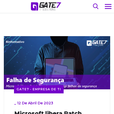
GATE7 - EMPRESA DE TI
_
12 De Abril De 2023
Microsoft libera Patch