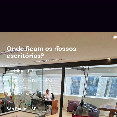
Onde ficam os nossos
escritórios?
Curitiba – PR
R. Heitor S. de França, 396
Centro Cívico.
(41) 3073-1403
São Paulo – SP