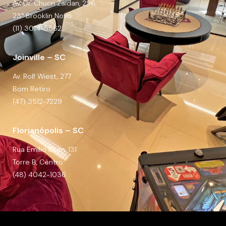
Av. Dr. Chucri Zaidan, 296
23° Brooklin Novo
(11) 3014-5562
Joinville – SC
Av. Rolf Wiest, 277
Bom Retiro
(47) 3512-7229
Florianópolis – SC
Rua Emílio Blum, 131
Torre B, Centro
(48) 4042-1036