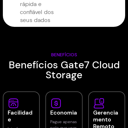
rápida e
confiável dos
seus dados
BENEFÍCIOS
Benefícios Gate7 Cloud
Storage
Facilidad
Economia
Gerencia
e
mento
Pague apenas
Remoto
pelo que usar.