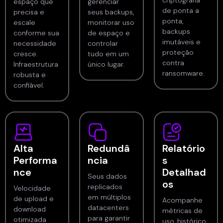
criptografia
espaço que
gerenciar
de ponta a
precisa e
seus backups,
ponta,
escale
monitorar uso
backups
conforme sua
de espaço e
imutáveis e
necessidade
controlar
proteção
cresce.
tudo em um
contra
Infraestrutura
único lugar.
ransomware.
robusta e
confiável.
Alta
Redundâ
Relatório
Performa
ncia
s
nce
Detalhad
Seus dados
os
replicados
Velocidade
em múltiplos
de upload e
Acompanhe
datacenters
download
métricas de
para garantir
otimizada
uso, histórico