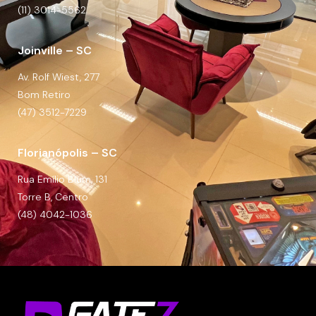
(11) 3014-5562
Joinville – SC
Av. Rolf Wiest, 277
Bom Retiro
(47) 3512-7229
Florianópolis – SC
Rua Emílio Blum, 131
Torre B, Centro
(48) 4042-1036