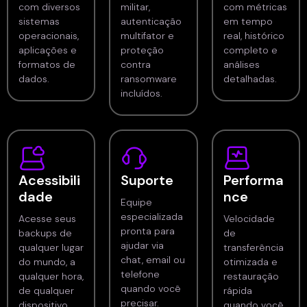
com diversos
militar,
com métricas
sistemas
autenticação
em tempo
operacionais,
multifator e
real, histórico
aplicações e
proteção
completo e
formatos de
contra
análises
dados.
ransomware
detalhadas.
incluídos.
Acessibili
Suporte
Performa
dade
nce
Equipe
especializada
Acesse seus
Velocidade
pronta para
backups de
de
ajudar via
qualquer lugar
transferência
chat, email ou
do mundo, a
otimizada e
telefone
qualquer hora,
restauração
quando você
de qualquer
rápida
precisar.
dispositivo.
quando você