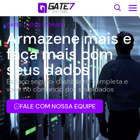
GATE7 CLOUD STORAGE
Armazene mais e
faça mais com
seus dados
Espaço seguro, dashboard completa e
você no comando dos seus dados
FALE COM NOSSA EQUIPE