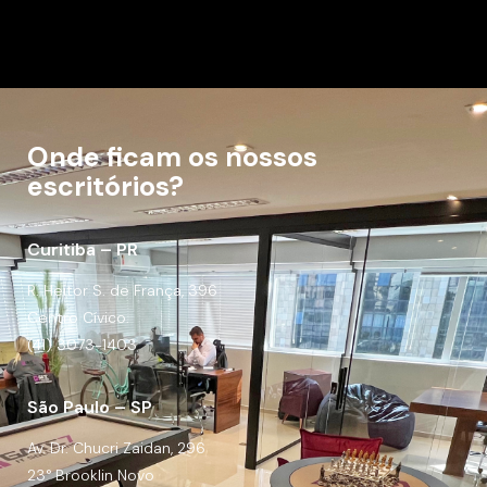
Onde ficam os nossos
escritórios?
Curitiba – PR
R. Heitor S. de França, 396
Centro Cívico.
(41) 3073-1403
São Paulo – SP
Av. Dr. Chucri Zaidan, 296
23° Brooklin Novo