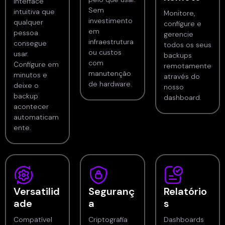
Interface
Sem
intuitiva que
Monitore,
investimento
qualquer
configure e
em
pessoa
gerencie
infraestrutura
consegue
todos os seus
ou custos
usar.
backups
com
Configure em
remotamente
manutenção
minutos e
através do
de hardware.
deixe o
nosso
backup
dashboard.
acontecer
automaticam
ente.
Versatilid
Seguranç
Relatório
ade
a
s
Compatível
Criptografia
Dashboards