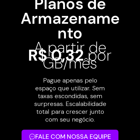
Planos de
Armazename
nto
A partir de
R$ 0,32
por
GB/mês
Pague apenas pelo
espaço que utilizar. Sem
taxas escondidas, sem
surpresas. Escalabilidade
total para crescer junto
com seu negócio.
FALE COM NOSSA EQUIPE