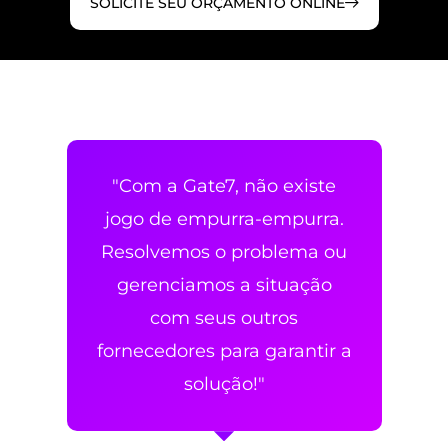
SOLICITE SEU ORÇAMENTO ONLINE
"Com a Gate7, não existe
jogo de empurra-empurra.
Resolvemos o problema ou
gerenciamos a situação
com seus outros
fornecedores para garantir a
solução!"