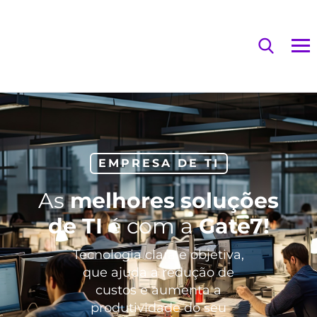
EMPRESA DE TI
As
melhores soluções
de TI
é com a
Gate7!
Tecnologia clara e objetiva,
que ajuda a redução de
custos e aumenta a
produtividade do seu