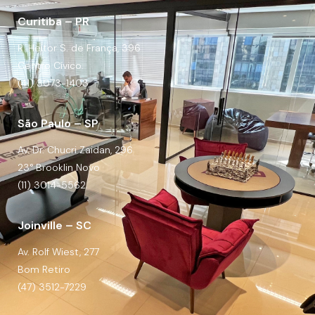
Curitiba – PR
R. Heitor S. de França, 396
Centro Cívico.
(41) 3073-1403
São Paulo – SP
Av. Dr. Chucri Zaidan, 296
23° Brooklin Novo
(11) 3014-5562
Joinville – SC
Av. Rolf Wiest, 277
Bom Retiro
(47) 3512-7229