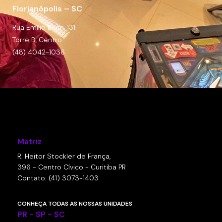
Florianópolis – SC
Rua Emílio Blum, 131
Torre B, Centro
(48) 4042-1036
Matriz
R. Heitor Stockler de França,
396 - Centro Cívico - Curitiba PR
Contato: (41) 3073-1403
CONHEÇA TODAS AS NOSSAS UNIDADES
PR - SP - SC