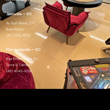
Joinville – SC
Av. Rolf Wiest, 277
Bom Retiro
(47) 3512-7229
Florianópolis – SC
Rua Emílio Blum, 131
Torre B, Centro
(48) 4042-1036