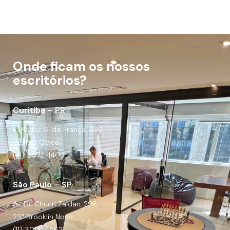
Onde ficam os nossos
escritórios?
Curitiba – PR
R. Heitor S. de França, 396
Centro Cívico.
(41) 3073-1403
São Paulo – SP
Av. Dr. Chucri Zaidan, 296
23° Brooklin Novo
(11) 3014-5562