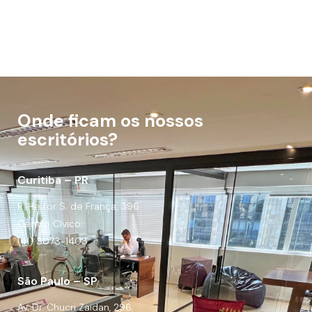
Onde ficam os nossos
escritórios?
Curitiba – PR
R. Heitor S. de França, 396
Centro Cívico.
(41) 3073-1403
São Paulo – SP
Av. Dr. Chucri Zaidan, 296