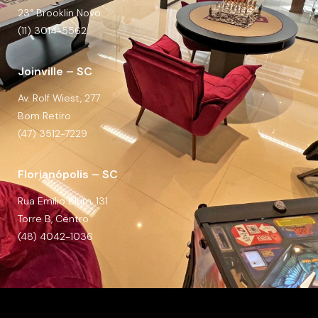
23° Brooklin Novo
(11) 3014-5562
Joinville – SC
Av. Rolf Wiest, 277
Bom Retiro
(47) 3512-7229
Florianópolis – SC
Rua Emílio Blum, 131
Torre B, Centro
(48) 4042-1036