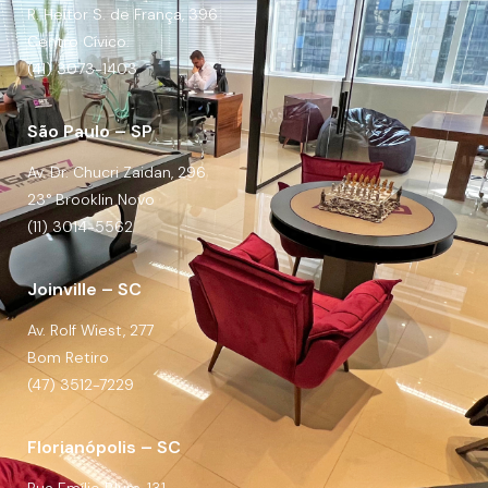
R. Heitor S. de França, 396
Centro Cívico.
(41) 3073-1403
São Paulo – SP
Av. Dr. Chucri Zaidan, 296
23° Brooklin Novo
(11) 3014-5562
Joinville – SC
Av. Rolf Wiest, 277
Bom Retiro
(47) 3512-7229
Florianópolis – SC