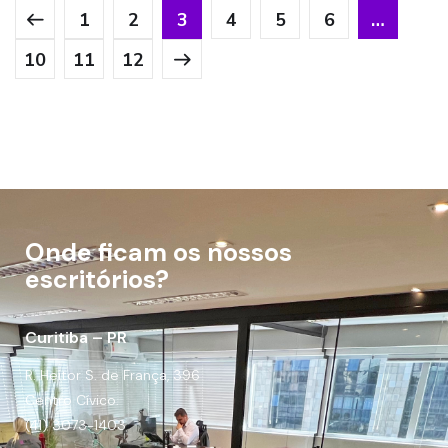
1
2
3
4
5
6
…
10
11
12
Onde ficam os nossos
escritórios?
Curitiba – PR
R. Heitor S. de França, 396
Centro Cívico.
(41) 3073-1403