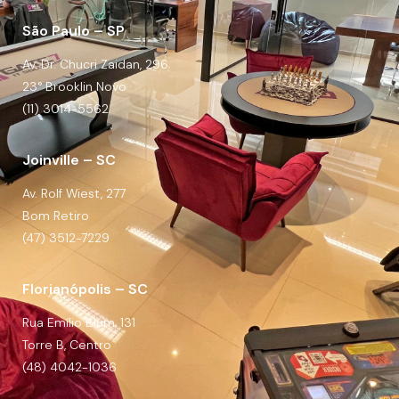
São Paulo – SP
Av. Dr. Chucri Zaidan, 296
23° Brooklin Novo
(11) 3014-5562
Joinville – SC
Av. Rolf Wiest, 277
Bom Retiro
(47) 3512-7229
Florianópolis – SC
Rua Emílio Blum, 131
Torre B, Centro
(48) 4042-1036