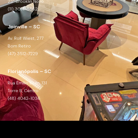
23° Brooklin Novo
(11) 3014-5562
Joinville – SC
Av. Rolf Wiest, 277
Bom Retiro
(47) 3512-7229
Florianópolis – SC
Rua Emílio Blum, 131
Torre B, Centro
(48) 4042-1036