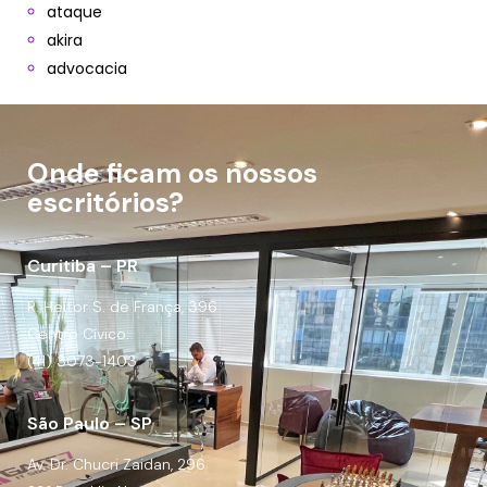
ataque
akira
advocacia
Onde ficam os nossos
escritórios?
Curitiba – PR
R. Heitor S. de França, 396
Centro Cívico.
(41) 3073-1403
São Paulo – SP
Av. Dr. Chucri Zaidan, 296