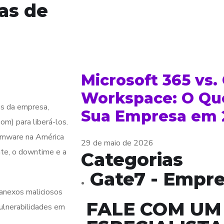
as de
Microsoft 365 vs.
Workspace: O Que
s da empresa,
Sua Empresa em 
om) para liberá-los.
somware na América
29 de maio de 2026
te, o downtime e a
Categorias
Gate7 - Empre
anexos maliciosos
FALE COM UM
vulnerabilidades em