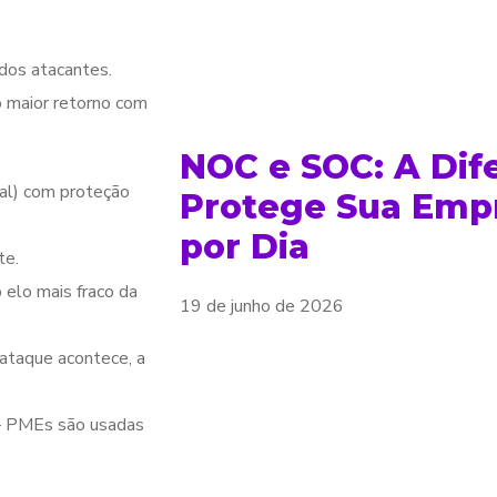
 dos atacantes.
o maior retorno com
NOC e SOC: A Dif
ual) com proteção
Protege Sua Emp
por Dia
te.
elo mais fraco da
19 de junho de 2026
ataque acontece, a
 — PMEs são usadas