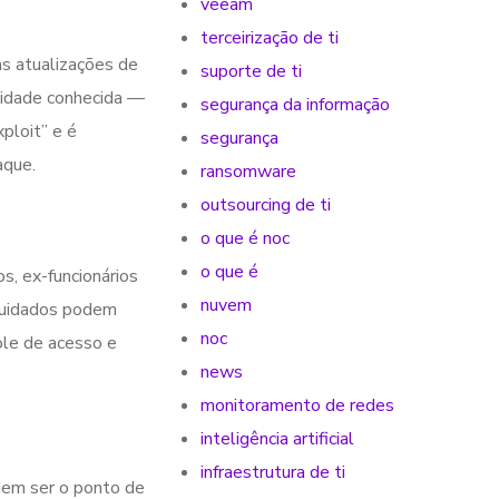
veeam
terceirização de ti
as atualizações de
suporte de ti
lidade conhecida —
segurança da informação
ploit” e é
segurança
aque.
ransomware
outsourcing de ti
o que é noc
o que é
s, ex-funcionários
nuvem
cuidados podem
noc
ole de acesso e
news
monitoramento de redes
inteligência artificial
infraestrutura de ti
em ser o ponto de