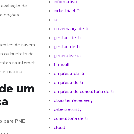
informativo
 avaliação de
industria 4.0
ão opções.
ia
governança de ti
gestao-de-ti
mbientes de nuvem
gestão de ti
is ou buckets de
generative ia
stos na internet
firewall
se imagina.
empresa-de-ti
empresa de ti
 de um
empresa de consultoria de ti
ça
disaster receovery
cybersecurity
consultoria de ti
o para PME
cloud