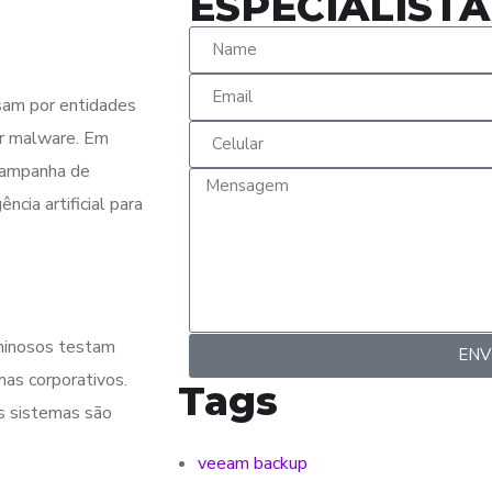
ESPECIALISTA
ssam por entidades
lar malware. Em
campanha de
ncia artificial para
iminosos testam
ENV
as corporativos.
Tags
s sistemas são
veeam backup