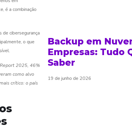
 menos em
te, é a combinação
as de cibersegurança
Backup em Nuve
cipalmente, o que
Empresas: Tudo Q
ível.
Saber
ns Report 2025, 46%
iveram como alvo
19 de junho de 2026
is crítico: o país
os
es