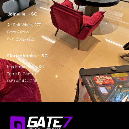
Joinville – SC
Av. Rolf Wiest, 277
Bom Retiro
(47) 3512-7229
Florianópolis – SC
Rua Emílio Blum, 131
Torre B, Centro
(48) 4042-1036