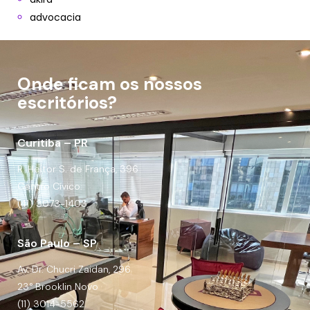
advocacia
Onde ficam os nossos
escritórios?
Curitiba – PR
R. Heitor S. de França, 396
Centro Cívico.
(41) 3073-1403
São Paulo – SP
Av. Dr. Chucri Zaidan, 296
23° Brooklin Novo
(11) 3014-5562